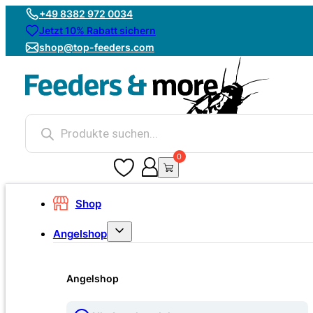
+49 8382 972 0034
Jetzt 10% Rabatt sichern
shop@top-feeders.com
Products
search
0
0
Shop
Angelshop
Angelshop