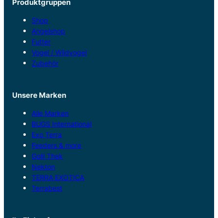
Produktgruppen
Shop
Angelshop
Futter
Vogel / Wildvogel
Zubehör
Unsere Marken
Alle Marken
BUGS International
Exo Terra
Feeders & more
Golli Thek
Nekton
TERRA EXOTICA
Terrabest