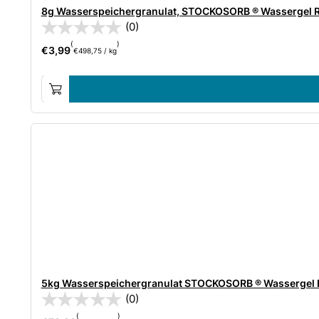
8g Wasserspeichergranulat, STOCKOSORB ® Wassergel Ra
(0)
(
)
€
3,99
€
498,75
/
kg
5kg Wasserspeichergranulat STOCKOSORB ® Wassergel 
(0)
(
)