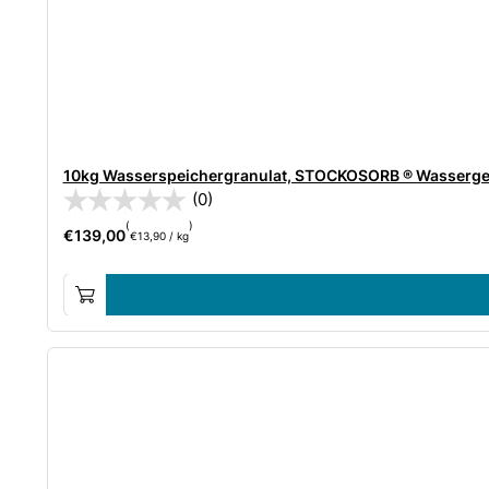
10kg Wasserspeichergranulat, STOCKOSORB ® Wassergel
(0)
(
)
€
139,00
€
13,90
/
kg