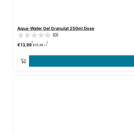
Aqua-Water Gel Granulat 250ml Dose
(0)
(
)
€
13,99
€
55,96
/
l