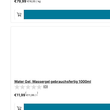
€
79,99
€
16,00
/
kg
Water Gel, Wassergel gebrauchsfertig 1000ml
(0)
(
)
€
11,99
€
11,99
/
l