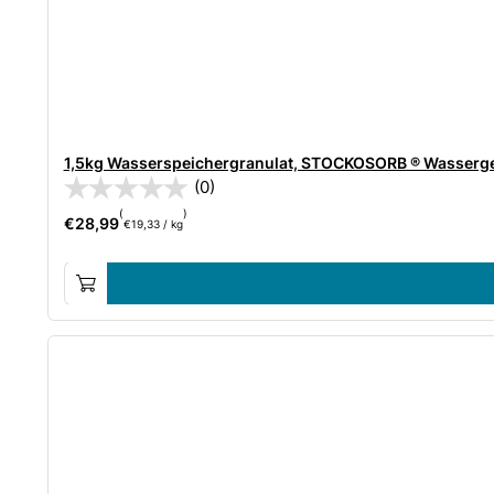
1,5kg Wasserspeichergranulat, STOCKOSORB ® Wasserge
(0)
(
)
€
28,99
€
19,33
/
kg