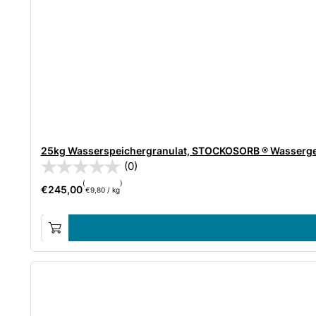
25kg Wasserspeichergranulat, STOCKOSORB ® Wassergel
(0)
(
)
€
245,00
€
9,80
/
kg