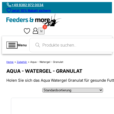
+49 8382 972 0034
Jetzt 10% Rabatt sichern
0
0
Products
search
Menu
Home
»
Zubehör
»
Aqua - Watergel - Granulat
AQUA - WATERGEL - GRANULAT
Holen Sie sich das Aqua Watergel Granulat für gesunde Fut