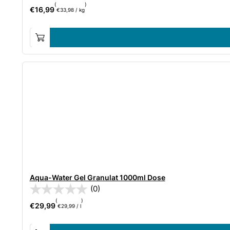
(
)
€
16,99
€
33,98
/
kg
Aqua-Water Gel Granulat 1000ml Dose
(0)
(
)
€
29,99
€
29,99
/
l