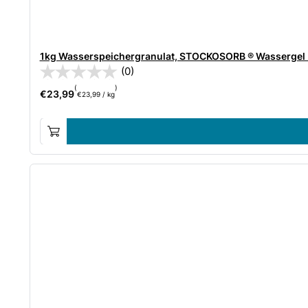
1kg Wasserspeichergranulat, STOCKOSORB ® Wassergel R
(0)
(
)
€
23,99
€
23,99
/
kg