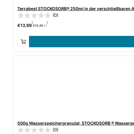
Terrabest STOCKOSORB® 250ml in der verschließbaren
(0)
(
)
€
13,99
€
55,96
/
l
500g Wasserspeichergranulat, STOCKOSORB ® Wasserge
(0)