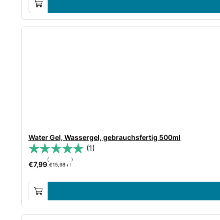
Water Gel, Wassergel, gebrauchsfertig 500ml
(1)
(
)
€
7,99
€
15,98
/
l