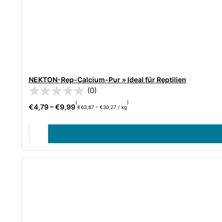
NEKTON-Rep-Calcium-Pur » Ideal für Reptilien
(0)
(
)
€
4,79
–
€
9,99
€
63,87
–
€
30,27
/
kg