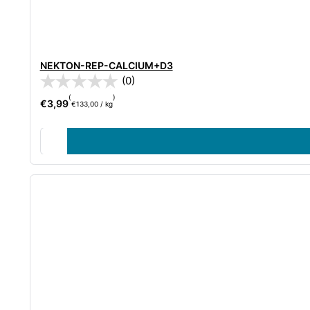
NEKTON-REP-CALCIUM+D3
(0)
(
)
€
3,99
€
133,00
/
kg