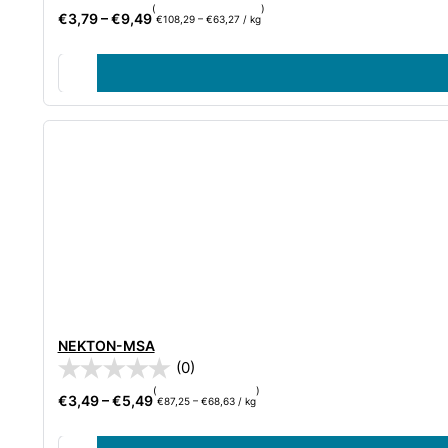
(
)
€
3,79
–
€
9,49
€
108,29
–
€
63,27
/
kg
NEKTON-MSA
(0)
(
)
€
3,49
–
€
5,49
€
87,25
–
€
68,63
/
kg