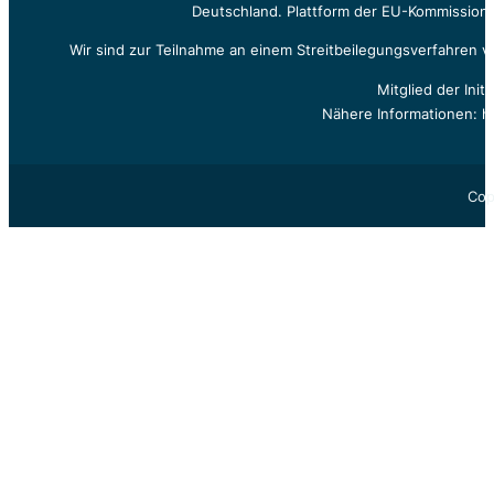
Deutschland. Plattform der EU-Kommission z
Wir sind zur Teilnahme an einem Streitbeilegungsverfahren vo
Mitglied der Init
Nähere Informationen: h
Cop