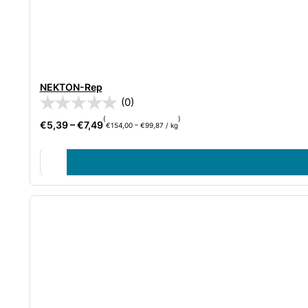
NEKTON-Rep
(0)
(
)
€
5,39
–
€
7,49
€
154,00
–
€
99,87
/
kg