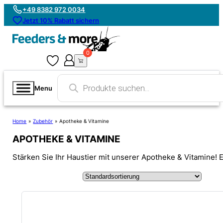
+49 8382 972 0034
Jetzt 10% Rabatt sichern
0
0
Products
search
Menu
Home
»
Zubehör
»
Apotheke & Vitamine
APOTHEKE & VITAMINE
Stärken Sie Ihr Haustier mit unserer Apotheke & Vitamine!