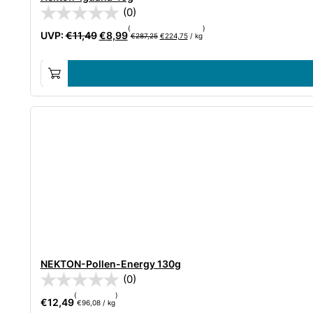
(0)
(
)
Ursprünglicher
Aktueller
UVP:
€
11,49
€
8,99
€
287,25
€
224,75
/
kg
Preis
Preis
war:
ist:
€11,49
€8,99.
NEKTON-Pollen-Energy 130g
(0)
(
)
€
12,49
€
96,08
/
kg