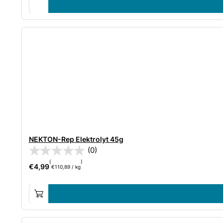
NEKTON-Rep Elektrolyt 45g
(0)
(
)
€
4,99
€
110,89
/
kg