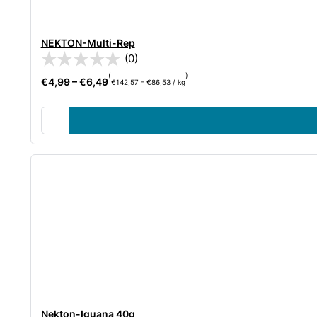
NEKTON-Multi-Rep
(0)
(
)
€
4,99
–
€
6,49
€
142,57
–
€
86,53
/
kg
Nekton-Iguana 40g