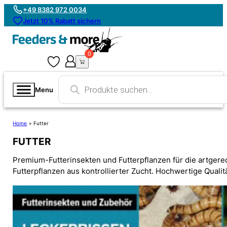
+49 8382 972 0034
Jetzt 10% Rabatt sichern
0
0
Products
search
Menu
Home
»
Futter
FUTTER
Premium-Futterinsekten und Futterpflanzen für die artge
Futterpflanzen aus kontrollierter Zucht. Hochwertige Qualit