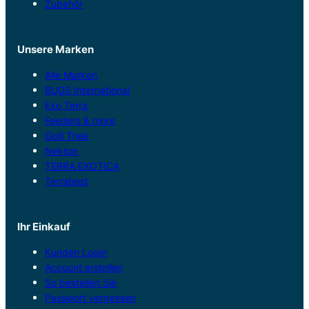
Zubehör
Unsere Marken
Alle Marken
BUGS International
Exo Terra
Feeders & more
Golli Thek
Nekton
TERRA EXOTICA
Terrabest
Ihr Einkauf
Kunden Login
Account erstellen
So bestellen Sie
Passwort vergessen