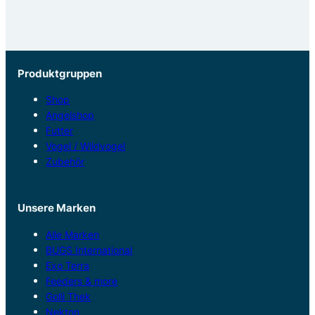
Produktgruppen
Shop
Angelshop
Futter
Vogel / Wildvogel
Zubehör
Unsere Marken
Alle Marken
BUGS International
Exo Terra
Feeders & more
Golli Thek
Nekton