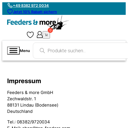
+49 8382 972 0034
Jetzt 10% Rabatt sichern
0
0
Products
search
Menu
Impressum
Feeders & more GmbH
Zechwaldstr. 1
88131 Lindau (Bodensee)
Deutschland
Tel.: 08382/9720034