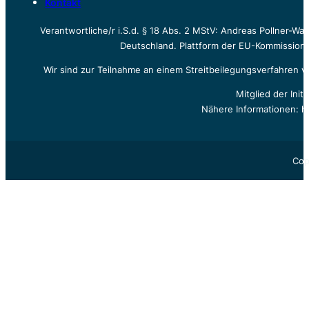
Kontakt
Verantwortliche/r i.S.d. § 18 Abs. 2 MStV: Andreas Pollner-W
Deutschland. Plattform der EU-Kommission z
Wir sind zur Teilnahme an einem Streitbeilegungsverfahren vo
Mitglied der Init
Nähere Informationen: h
Cop