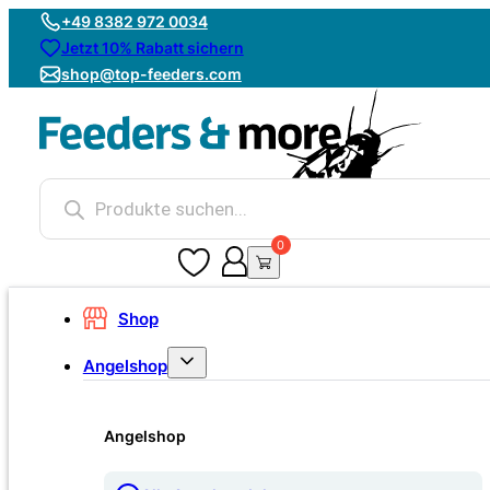
+49 8382 972 0034
Jetzt 10% Rabatt sichern
shop@top-feeders.com
Products
search
0
0
Shop
Angelshop
Angelshop