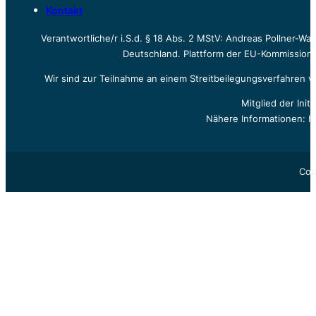
Kontakt
Verantwortliche/r i.S.d. § 18 Abs. 2 MStV: Andreas Pollner-W
Deutschland. Plattform der EU-Kommission z
Wir sind zur Teilnahme an einem Streitbeilegungsverfahren vo
Mitglied der Init
Nähere Informationen: h
Cop