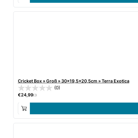
Cricket Box » Groß » 30×19,5×20,5cm » Terra Exotica
(0)
€
24,99
( )