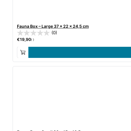
Fauna Box – Large 37 x 22 x 24,5 cm
(0)
€
19,90
( )