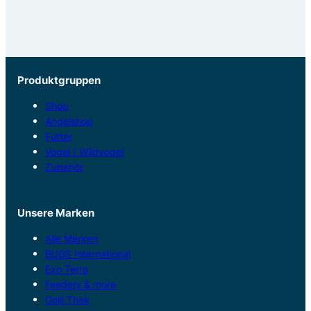
Produktgruppen
Shop
Angelshop
Futter
Vogel / Wildvogel
Zubehör
Unsere Marken
Alle Marken
BUGS International
Exo Terra
Feeders & more
Golli Thek