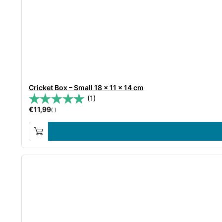
Cricket Box – Small 18 x 11 x 14 cm
(1)
€
11,99
( )