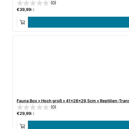
(0)
€
39,99
( )
Fauna Box » Hoch groß » 41x26x29,5cm » Reptilien-Tran
(0)
€
29,99
( )