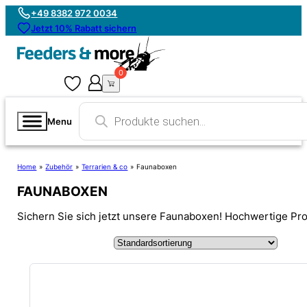
+49 8382 972 0034
Jetzt 10% Rabatt sichern
0
0
Products
search
Menu
Home
»
Zubehör
»
Terrarien & co
»
Faunaboxen
FAUNABOXEN
Sichern Sie sich jetzt unsere Faunaboxen! Hochwertige Prod