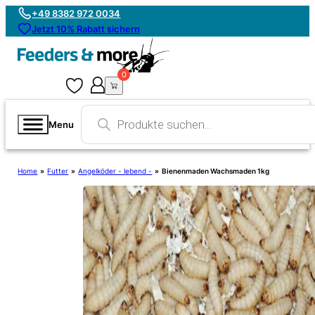
+49 8382 972 0034
Jetzt 10% Rabatt sichern
0
0
Products
search
Menu
Home
»
Futter
»
Angelköder - lebend -
»
Bienenmaden Wachsmaden 1kg