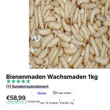
Bienenmaden Wachsmaden 1kg
(11 Kundenrezensionen)
Merken
Frage stellen
€
58,99
(
)
| Preise inkl.
Sofort lieferbar
inkl. 19 % MwSt.
€
58,99
/
kg