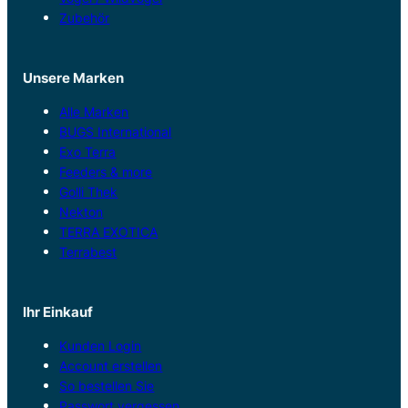
Zubehör
Unsere Marken
Alle Marken
BUGS International
Exo Terra
Feeders & more
Golli Thek
Nekton
TERRA EXOTICA
Terrabest
Ihr Einkauf
Kunden Login
Account erstellen
So bestellen Sie
Passwort vergessen