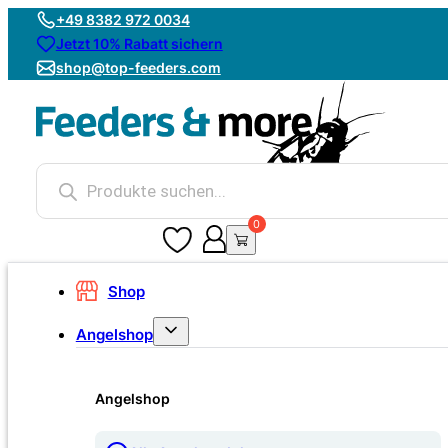
+49 8382 972 0034
Jetzt 10% Rabatt sichern
shop@top-feeders.com
Products
search
0
0
Shop
Angelshop
Angelshop