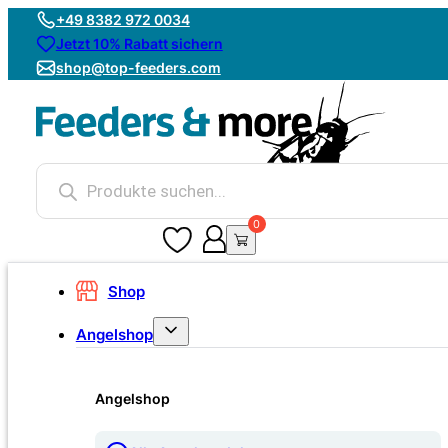
+49 8382 972 0034
Jetzt 10% Rabatt sichern
shop@top-feeders.com
Products
search
0
0
Shop
Angelshop
Angelshop