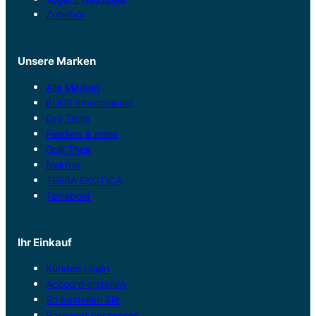
Zubehör
Unsere Marken
Alle Marken
BUGS International
Exo Terra
Feeders & more
Golli Thek
Nekton
TERRA EXOTICA
Terrabest
Ihr Einkauf
Kunden Login
Account erstellen
So bestellen Sie
Passwort vergessen