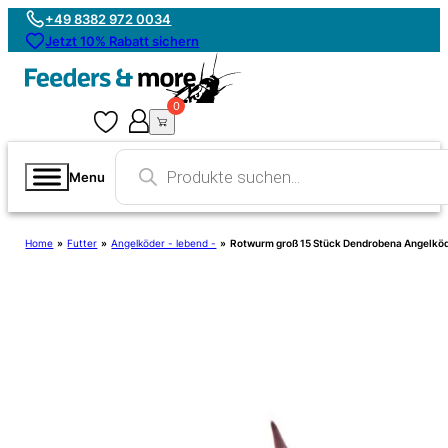
+49 8382 972 0034
Jetzt 10% Rabatt sichern
0
0
Products
search
Menu
Home
»
Futter
»
Angelköder - lebend -
»
Rotwurm groß 15 Stück Dendrobena Angelkö