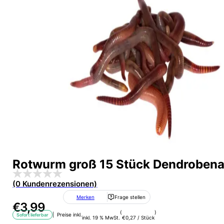
Rotwurm groß 15 Stück Dendrobena
(0 Kundenrezensionen)
Merken
Frage stellen
€
3,99
(
)
| Preise inkl.
Sofort lieferbar
inkl. 19 % MwSt.
€
0,27
/
Stück