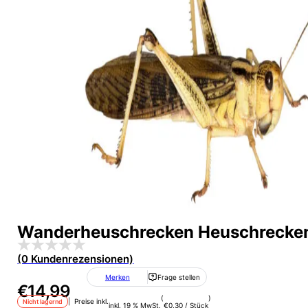
Wanderheuschrecken Heuschrecken
(0 Kundenrezensionen)
Merken
Frage stellen
€
14,99
(
)
| Preise inkl.
Nicht lagernd
inkl. 19 % MwSt.
€
0,30
/
Stück