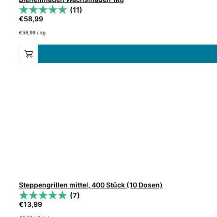
(11)
€
58,99
€
58,99
/
kg
Steppengrillen mittel, 400 Stück (10 Dosen)
(7)
€
13,99