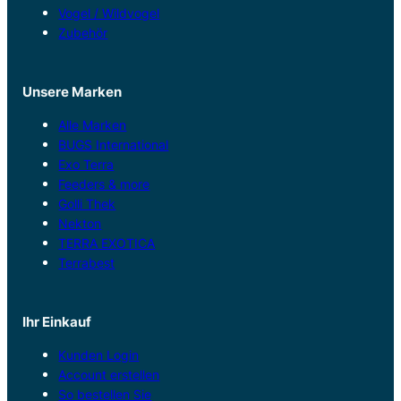
Vogel / Wildvogel
Zubehör
Unsere Marken
Alle Marken
BUGS International
Exo Terra
Feeders & more
Golli Thek
Nekton
TERRA EXOTICA
Terrabest
Ihr Einkauf
Kunden Login
Account erstellen
So bestellen Sie