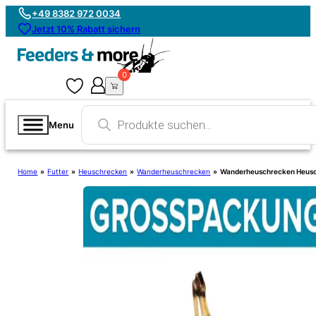
+49 8382 972 0034
Jetzt 10% Rabatt sichern
0
0
Products
search
Menu
Home
»
Futter
»
Heuschrecken
»
Wanderheuschrecken
»
Wanderheuschrecken Heusc