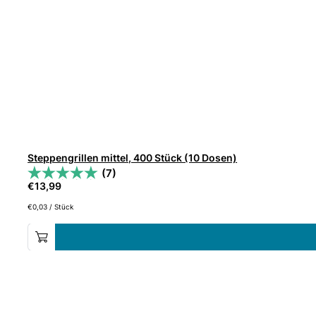
Steppengrillen mittel, 400 Stück (10 Dosen)
(7)
€
13,99
€
0,03
/
Stück