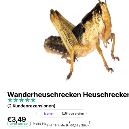
Wanderheuschrecken Heuschrecken 
(2 Kundenrezensionen)
Merken
Frage stellen
€
3,49
(
)
| Preise inkl.
Sofort lieferbar
inkl. 19 % MwSt.
€
0,29
/
Stück