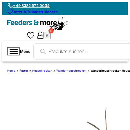
+49 8382 972 0034
Jetzt 10% Rabatt sichern
0
0
Products
search
Menu
Home
»
Futter
»
Heuschrecken
»
Wanderheuschrecken
»
Wanderheuschrecken Heusch