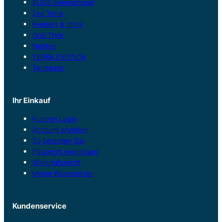
BUGS International
Exo Terra
Feeders & more
Golli Thek
Nekton
TERRA EXOTICA
Terrabest
Ihr Einkauf
Kunden Login
Account erstellen
So bestellen Sie
Passwort vergessen
Widerrufsrecht
Meine Wunschliste
Kundenservice