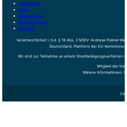
Impressum
AGB
Datenschutz
Widerrufsrecht
Kontakt
Verantwortliche/r i.S.d. § 18 Abs. 2 MStV: Andreas Pollner-W
Deutschland. Plattform der EU-Kommission z
Wir sind zur Teilnahme an einem Streitbeilegungsverfahren vo
Mitglied der Init
Nähere Informationen: h
Cop