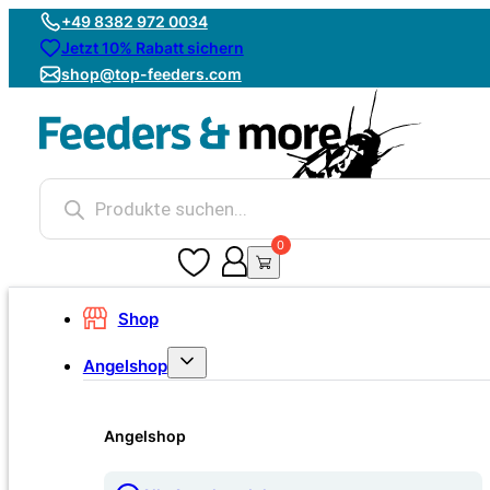
+49 8382 972 0034
Jetzt 10% Rabatt sichern
shop@top-feeders.com
Products
search
0
0
Shop
Angelshop
Angelshop