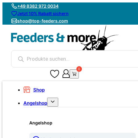
+49 8382 972 0034
Jetzt 10% Rabatt sichern
shop@top-feeders.com
Products
search
0
0
Shop
Angelshop
Angelshop