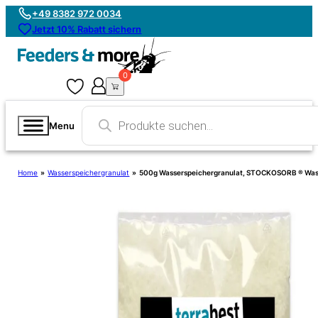
+49 8382 972 0034
Jetzt 10% Rabatt sichern
0
0
Products
search
Menu
Home
»
Wasserspeichergranulat
»
500g Wasserspeichergranulat, STOCKOSORB ® Wass