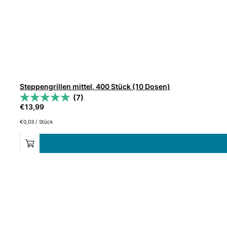
Steppengrillen mittel, 400 Stück (10 Dosen)
(7)
€
13,99
€
0,03
/
Stück