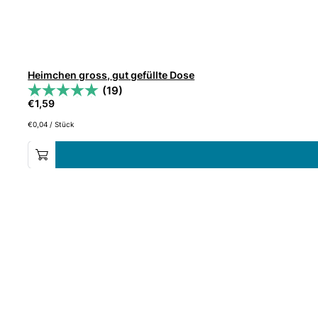
Heimchen gross, gut gefüllte Dose
(19)
€
1,59
€
0,04
/
Stück