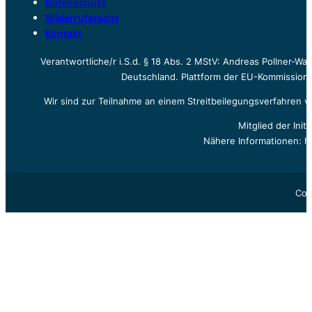
Datenschutz
Widerrufsrecht
Kontakt
Verantwortliche/r i.S.d. § 18 Abs. 2 MStV: Andreas Pollner-W
Deutschland. Plattform der EU-Kommission z
Wir sind zur Teilnahme an einem Streitbeilegungsverfahren vo
Mitglied der Init
Nähere Informationen: h
Cop