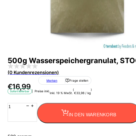
500g Wasserspeichergranulat, ST
(0 Kundenrezensionen)
Merken
Frage stellen
€
16,99
(
)
| Preise inkl.
Sofort lieferbar
inkl. 19 % MwSt.
€
33,98
/
kg
500g
Wasserspeichergranulat,
IN DEN WARENKORB
STOCKOSORB
®
Wassergel