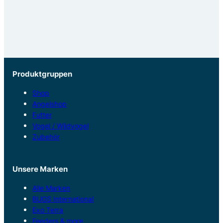
Produktgruppen
Shop
Angelshop
Futter
Vogel / Wildvogel
Zubehör
Unsere Marken
Alle Marken
BUGS International
Exo Terra
Feeders & more