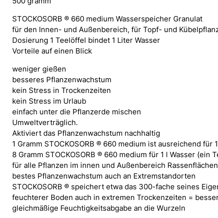
500 gramm
Rasen
u.
STOCKOSORB ® 660 medium Wasserspeicher Granulat
Bodenverbesserer
für den Innen- und Außenbereich, für Topf- und Kübelpflan
500g
Dosierung 1 Teelöffel bindet 1 Liter Wasser
Menge
Vorteile auf einen Blick
weniger gießen
besseres Pflanzenwachstum
kein Stress in Trockenzeiten
kein Stress im Urlaub
einfach unter die Pflanzerde mischen
Umweltverträglich.
Aktiviert das Pflanzenwachstum nachhaltig
1 Gramm STOCKOSORB ® 660 medium ist ausreichend für 1 L
8 Gramm STOCKOSORB ® 660 medium für 1 l Wasser (ein Te
für alle Pflanzen im innen und Außenbereich Rassenfläche
bestes Pflanzenwachstum auch an Extremstandorten
STOCKOSORB ® speichert etwa das 300-fache seines Eigenv
feuchterer Boden auch in extremen Trockenzeiten = besser
gleichmäßige Feuchtigkeitsabgabe an die Wurzeln