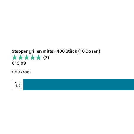
Steppengrillen mittel, 400 Stück (10 Dosen)
(7)
€
13,99
€
0,03
/
Stück