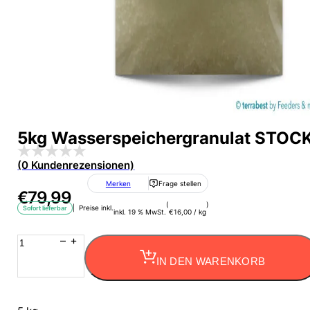
5kg Wasserspeichergranulat STOCK
(0 Kundenrezensionen)
Merken
Frage stellen
€
79,99
(
)
| Preise inkl.
Sofort lieferbar
inkl. 19 % MwSt.
€
16,00
/
kg
5kg
Wasserspeichergranulat
IN DEN WARENKORB
STOCKOSORB
®
Wassergel