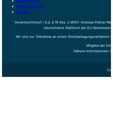
Datenschutz
Widerrufsrecht
Kontakt
Verantwortliche/r i.S.d. § 18 Abs. 2 MStV: Andreas Pollner-W
Deutschland. Plattform der EU-Kommission z
Wir sind zur Teilnahme an einem Streitbeilegungsverfahren vo
Mitglied der Init
Nähere Informationen: h
Cop