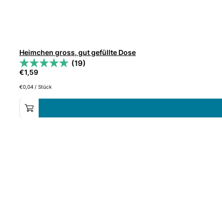
Heimchen gross, gut gefüllte Dose
(19)
€
1,59
€
0,04
/
Stück