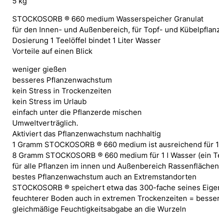
5 kg
Rasen
u.
STOCKOSORB ® 660 medium Wasserspeicher Granulat
Bodenverbesserer
für den Innen- und Außenbereich, für Topf- und Kübelpflan
Menge
Dosierung 1 Teelöffel bindet 1 Liter Wasser
Vorteile auf einen Blick
weniger gießen
besseres Pflanzenwachstum
kein Stress in Trockenzeiten
kein Stress im Urlaub
einfach unter die Pflanzerde mischen
Umweltverträglich.
Aktiviert das Pflanzenwachstum nachhaltig
1 Gramm STOCKOSORB ® 660 medium ist ausreichend für 1 L
8 Gramm STOCKOSORB ® 660 medium für 1 l Wasser (ein Te
für alle Pflanzen im innen und Außenbereich Rassenfläche
bestes Pflanzenwachstum auch an Extremstandorten
STOCKOSORB ® speichert etwa das 300-fache seines Eigenv
feuchterer Boden auch in extremen Trockenzeiten = besser
gleichmäßige Feuchtigkeitsabgabe an die Wurzeln