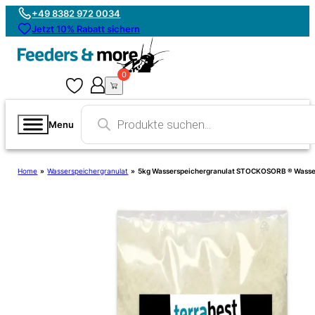
+49 8382 972 0034
Jetzt 10% Rabatt sichern
0
0
Products
search
Menu
Home
»
Wasserspeichergranulat
»
5kg Wasserspeichergranulat STOCKOSORB ® Wasser