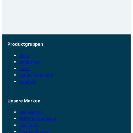
Produktgruppen
Shop
Angelshop
Futter
Vogel / Wildvogel
Zubehör
Unsere Marken
Alle Marken
BUGS International
Exo Terra
Feeders & more