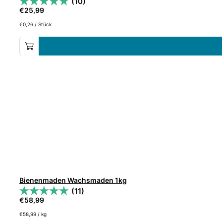
(10)
€
25,99
€
0,26
/
Stück
Bienenmaden Wachsmaden 1kg
(11)
€
58,99
€
58,99
/
kg