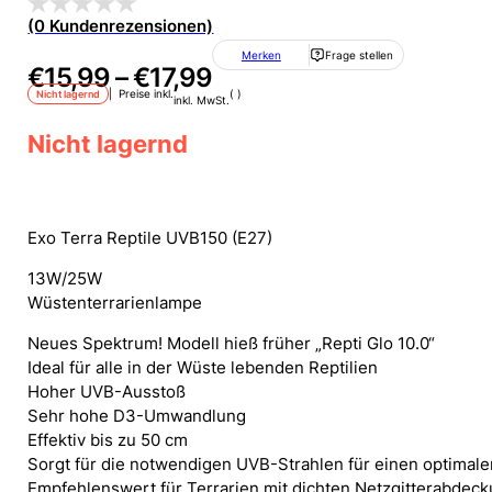
(0 Kundenrezensionen)
Merken
Frage stellen
€
15,99
–
€
17,99
| Preise inkl.
(
)
Nicht lagernd
inkl. MwSt.
Nicht lagernd
Exo Terra Reptile UVB150 (E27)
13W/25W
Wüstenterrarienlampe
Neues Spektrum! Modell hieß früher „Repti Glo 10.0“
Ideal für alle in der Wüste lebenden Reptilien
Hoher UVB-Ausstoß
Sehr hohe D3-Umwandlung
Effektiv bis zu 50 cm
Sorgt für die notwendigen UVB-Strahlen für einen optimal
Empfehlenswert für Terrarien mit dichten Netzgitterabdec