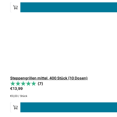
Steppengrillen mittel, 400 Stück (10 Dosen)
(7)
€
13,99
€
0,03
/
Stück