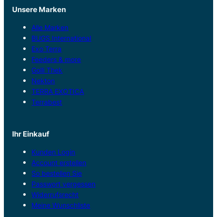
Unsere Marken
Alle Marken
BUGS International
Exo Terra
Feeders & more
Golli Thek
Nekton
TERRA EXOTICA
Terrabest
Ihr Einkauf
Kunden Login
Account erstellen
So bestellen Sie
Passwort vergessen
Widerrufsrecht
Meine Wunschliste