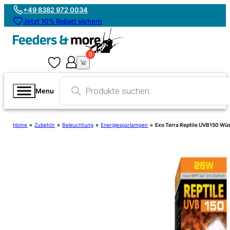
+49 8382 972 0034
Jetzt 10% Rabatt sichern
0
0
Products
search
Menu
Home
»
Zubehör
»
Beleuchtung
»
Energiesparlampen
»
Exo Terra Reptile UVB150 Wü