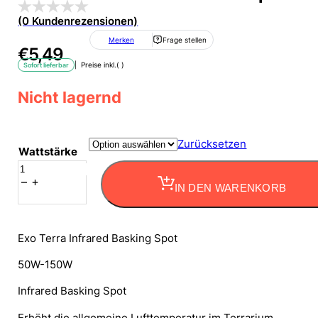
(0 Kundenrezensionen)
Merken
Frage stellen
€
5,49
| Preise inkl.
(
)
Sofort lieferbar
Nicht lagernd
Zurücksetzen
Wattstärke
Exo
Terra
IN DEN WARENKORB
Infrarot
Wärmelampe
Menge
Exo Terra Infrared Basking Spot
50W-150W
Infrared Basking Spot
Erhöht die allgemeine Lufttemperatur im Terrarium