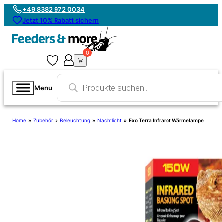
+49 8382 972 0034
Jetzt 10% Rabatt sichern
0
0
Products
search
Menu
Home
»
Zubehör
»
Beleuchtung
»
Nachtlicht
»
Exo Terra Infrarot Wärmelampe