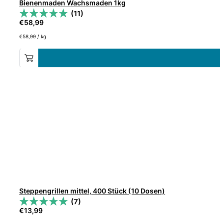
Bienenmaden Wachsmaden 1kg
(11)
€
58,99
€
58,99
/
kg
Steppengrillen mittel, 400 Stück (10 Dosen)
(7)
€
13,99