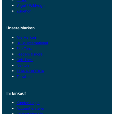
Vogel / Wildvogel
Zubehör
Unsere Marken
Alle Marken
BUGS International
Exo Terra
Feeders & more
Golli Thek
Nekton
TERRA EXOTICA
Terrabest
Ihr Einkauf
Kunden Login
Account erstellen
So bestellen Sie