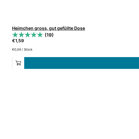
Heimchen gross, gut gefüllte Dose
(19)
€
1,59
€
0,04
/
Stück