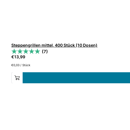
Steppengrillen mittel, 400 Stück (10 Dosen)
(7)
€
13,99
€
0,03
/
Stück