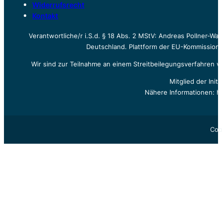
Widerrufsrecht
Kontakt
Verantwortliche/r i.S.d. § 18 Abs. 2 MStV: Andreas Pollner-W
Deutschland. Plattform der EU-Kommission z
Wir sind zur Teilnahme an einem Streitbeilegungsverfahren vo
Mitglied der Init
Nähere Informationen: h
Cop