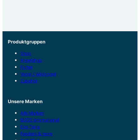
Produktgruppen
Shop
Angelshop
Futter
Vogel / Wildvogel
Zubehör
Unsere Marken
Alle Marken
BUGS International
Exo Terra
Feeders & more