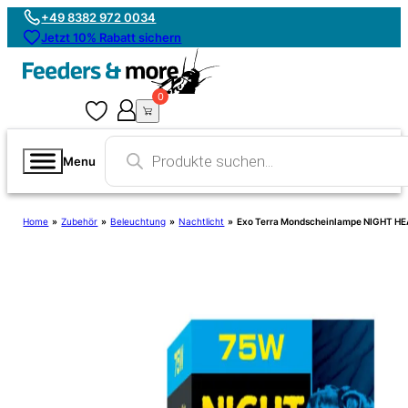
+49 8382 972 0034
Jetzt 10% Rabatt sichern
0
0
Products
search
Menu
Home
»
Zubehör
»
Beleuchtung
»
Nachtlicht
»
Exo Terra Mondscheinlampe NIGHT H