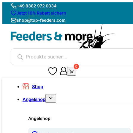
+49 8382 972 0034
Jetzt 10% Rabatt sichern
shop@top-feeders.com
Products
search
0
0
Shop
Angelshop
Angelshop