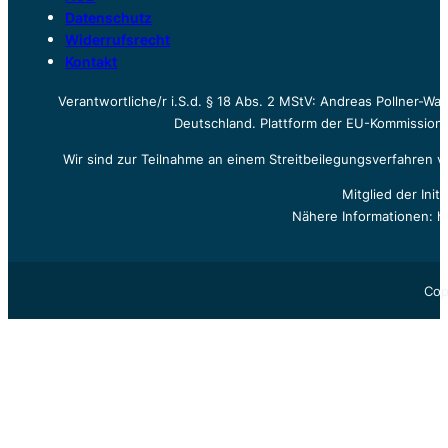
Datenschutz
Widerrufsrecht
Kontakt
Verantwortliche/r i.S.d. § 18 Abs. 2 MStV: Andreas Pollner-W
Deutschland. Plattform der EU-Kommission z
Wir sind zur Teilnahme an einem Streitbeilegungsverfahren vo
Mitglied der Init
Nähere Informationen: h
Cop