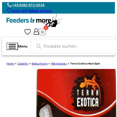
+49 8382 972 0034
Jetzt 10% Rabatt sichern
0
0
Products
search
Menu
Home
»
Zubehör
»
Beleuchtung
»
Wärmespots
»
Terra Exotica Heat Spot