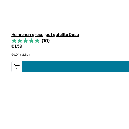
Heimchen gross, gut gefüllte Dose
(19)
€
1,59
€
0,04
/
Stück