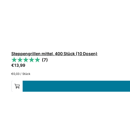
Steppengrillen mittel, 400 Stück (10 Dosen)
(7)
€
13,99
€
0,03
/
Stück