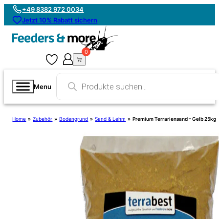
+49 8382 972 0034
Jetzt 10% Rabatt sichern
0
0
Products
search
Menu
Home
»
Zubehör
»
Bodengrund
»
Sand & Lehm
»
Premium Terrariensand – Gelb 25kg