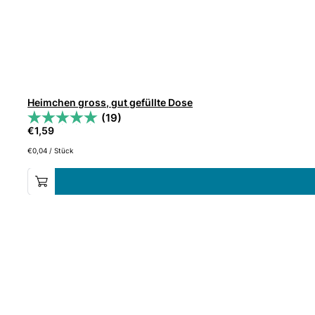
Heimchen gross, gut gefüllte Dose
(19)
€
1,59
€
0,04
/
Stück