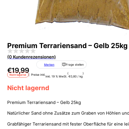
Premium Terrariensand – Gelb 25kg
(0 Kundenrezensionen)
Merken
Frage stellen
€
19,99
(
)
| Preise inkl.
Nicht lagernd
inkl. 19 % MwSt.
€
0,80
/
kg
Nicht lagernd
Premium Terrariensand – Gelb 25kg
Natürlicher Sand ohne Zusätze zum Graben von Höhlen un
Grabfähiger Terrariensand mit fester Oberfläche für eine l