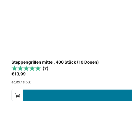
Steppengrillen mittel, 400 Stück (10 Dosen)
(7)
€
13,99
€
0,03
/
Stück