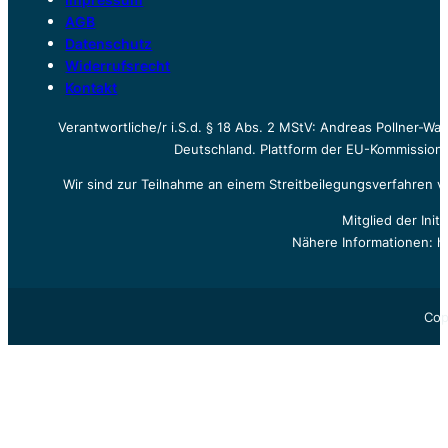
AGB
Datenschutz
Widerrufsrecht
Kontakt
Verantwortliche/r i.S.d. § 18 Abs. 2 MStV: Andreas Pollner-W
Deutschland. Plattform der EU-Kommission z
Wir sind zur Teilnahme an einem Streitbeilegungsverfahren vo
Mitglied der Init
Nähere Informationen: h
Cop