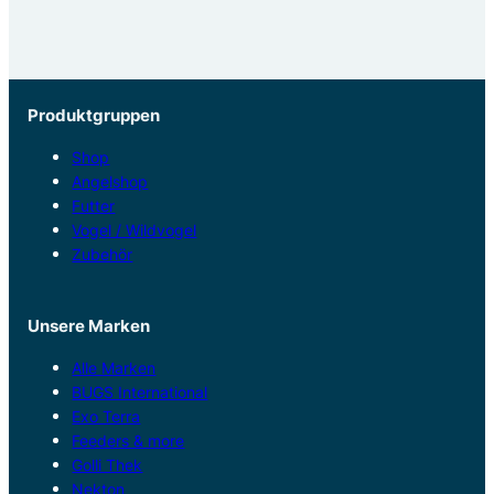
Produktgruppen
Shop
Angelshop
Futter
Vogel / Wildvogel
Zubehör
Unsere Marken
Alle Marken
BUGS International
Exo Terra
Feeders & more
Golli Thek
Nekton