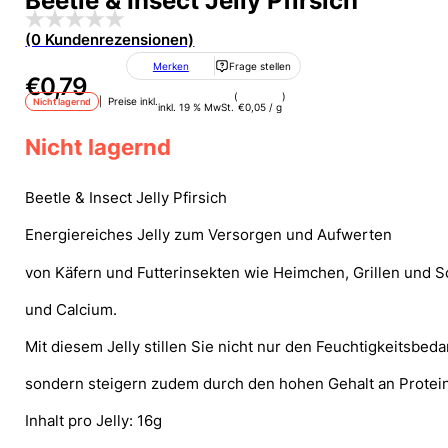
Beetle & Insect Jelly Pfirsich
(0 Kundenrezensionen)
Merken
Frage stellen
€
0,79
(
)
| Preise inkl.
Nicht lagernd
inkl. 19 % MwSt.
€
0,05
/
g
Nicht lagernd
Beetle & Insect Jelly Pfirsich
Energiereiches Jelly zum Versorgen und Aufwerten
von Käfern und Futterinsekten wie Heimchen, Grillen und 
und Calcium.
Mit diesem Jelly stillen Sie nicht nur den Feuchtigkeitsbedar
sondern steigern zudem durch den hohen Gehalt an Protei
Inhalt pro Jelly: 16g