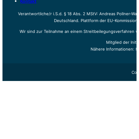
Kontakt
Verantwortliche/r i.S.d. § 18 Abs. 2 MStV: Andreas Pollner-W
Deutschland. Plattform der EU-Kommission z
Wir sind zur Teilnahme an einem Streitbeilegungsverfahren vo
Mitglied der Init
Nähere Informationen: h
Cop