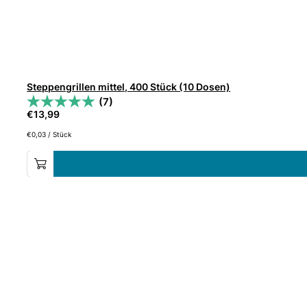
Steppengrillen mittel, 400 Stück (10 Dosen)
(7)
€
13,99
€
0,03
/
Stück