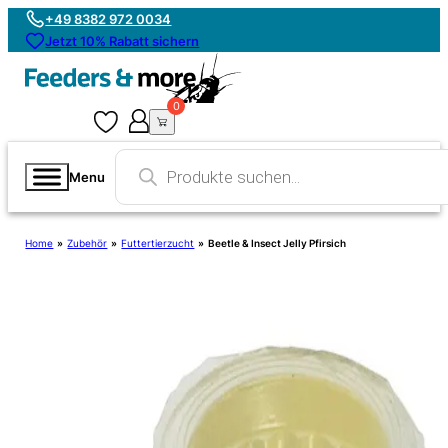
+49 8382 972 0034
Jetzt 10% Rabatt sichern
0
0
Products
search
Menu
Home
»
Zubehör
»
Futtertierzucht
»
Beetle & Insect Jelly Pfirsich