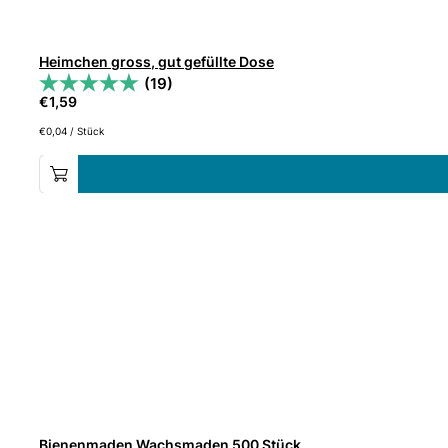
Heimchen gross, gut gefüllte Dose
(19)
€
1,59
€
0,04
/
Stück
Bienenmaden Wachsmaden 500 Stück