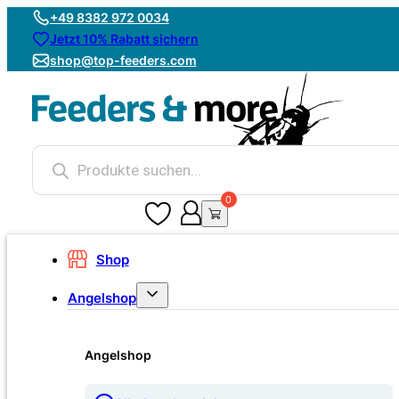
+49 8382 972 0034
Jetzt 10% Rabatt sichern
shop@top-feeders.com
Products
search
0
0
Shop
Angelshop
Angelshop