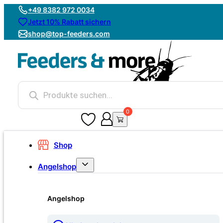
+49 8382 972 0034
Jetzt 10% Rabatt sichern
shop@top-feeders.com
Products
search
0
0
Shop
Angelshop
Angelshop