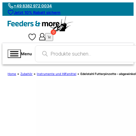
+49 8382 972 0034
Jetzt 10% Rabatt sichern
0
0
Products
search
Menu
Home
»
Zubehör
»
Instrumente und Hilfsmittel
»
Edelstahl Futterpinzette – abgewinke