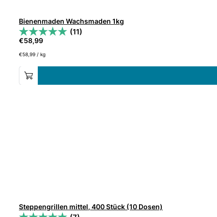
Bienenmaden Wachsmaden 1kg
(11)
€
58,99
€
58,99
/
kg
Steppengrillen mittel, 400 Stück (10 Dosen)