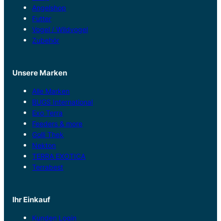
Angelshop
Futter
Vogel / Wildvogel
Zubehör
Unsere Marken
Alle Marken
BUGS International
Exo Terra
Feeders & more
Golli Thek
Nekton
TERRA EXOTICA
Terrabest
Ihr Einkauf
Kunden Login