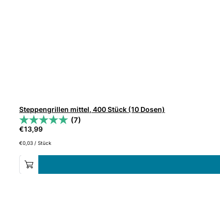
Steppengrillen mittel, 400 Stück (10 Dosen)
(7)
€
13,99
€
0,03
/
Stück