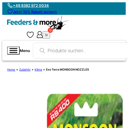
+49 8382 972 0034
Jetzt 10% Rabatt sichern
0
0
Products
search
Menu
Home
»
Zubehör
»
Klima
»
Exo Terra MONSOON NOZZLES