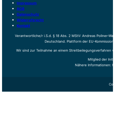
Impressum
AGB
Datenschutz
Widerrufsrecht
Kontakt
Verantwortliche/r i.S.d. § 18 Abs. 2 MStV: Andreas Pollner-W
Deutschland. Plattform der EU-Kommission z
Wir sind zur Teilnahme an einem Streitbeilegungsverfahren vo
Mitglied der Init
Nähere Informationen: h
Cop