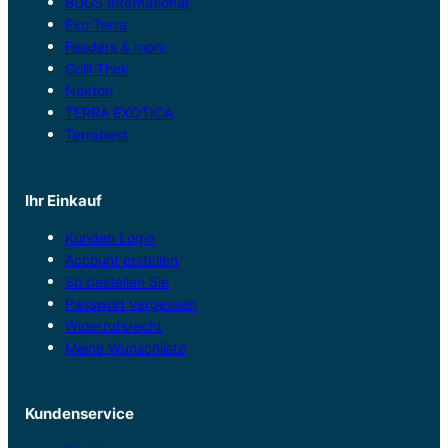
BUGS International
Exo Terra
Feeders & more
Golli Thek
Nekton
TERRA EXOTICA
Terrabest
Ihr Einkauf
Kunden Login
Account erstellen
So bestellen Sie
Passwort vergessen
Widerrufsrecht
Meine Wunschliste
Kundenservice