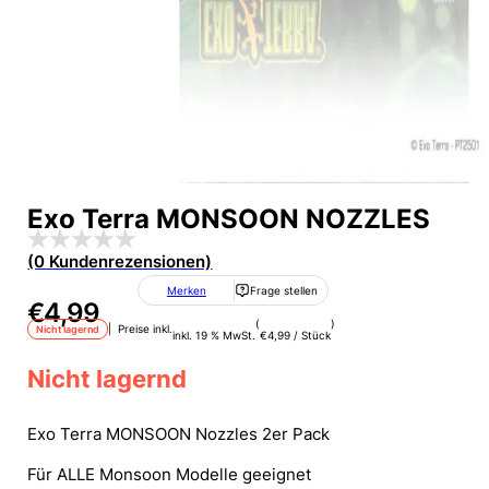
Exo Terra MONSOON NOZZLES
(0 Kundenrezensionen)
Merken
Frage stellen
€
4,99
(
)
| Preise inkl.
Nicht lagernd
inkl. 19 % MwSt.
€
4,99
/
Stück
Nicht lagernd
Exo Terra MONSOON Nozzles 2er Pack
Für ALLE Monsoon Modelle geeignet