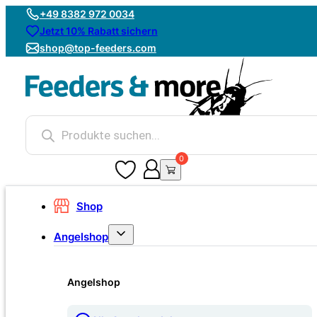
+49 8382 972 0034
Jetzt 10% Rabatt sichern
shop@top-feeders.com
Products
search
0
0
Shop
Angelshop
Angelshop