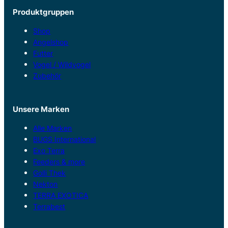
Produktgruppen
Shop
Angelshop
Futter
Vogel / Wildvogel
Zubehör
Unsere Marken
Alle Marken
BUGS International
Exo Terra
Feeders & more
Golli Thek
Nekton
TERRA EXOTICA
Terrabest