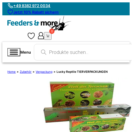
+49 8382 972 0034
Jetzt 10% Rabatt sichern
0
0
Products
search
Menu
Home
»
Zubehör
»
Verpackung
»
Lucky Reptile TIERVERPACKUNGEN