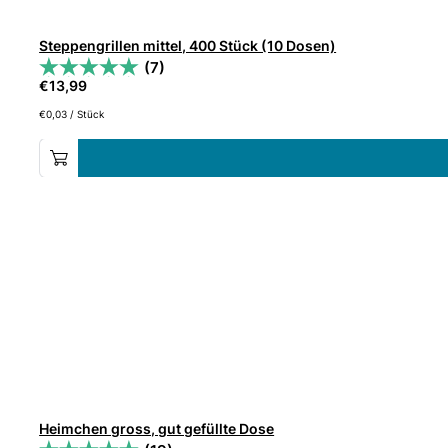
Steppengrillen mittel, 400 Stück (10 Dosen)
(7)
€
13,99
€
0,03
/
Stück
Heimchen gross, gut gefüllte Dose