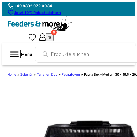
+49 8382 972 0034
Jetzt 10% Rabatt sichern
0
0
Products
search
Menu
Home
»
Zubehör
»
Terrarien & co
»
Faunaboxen
»
Fauna Box – Medium 30 x 19,5 x 20