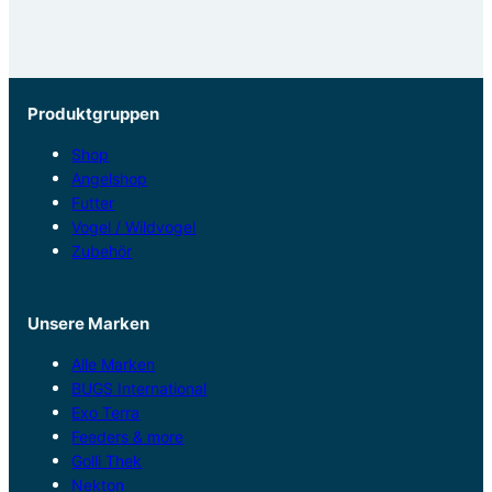
Produktgruppen
Shop
Angelshop
Futter
Vogel / Wildvogel
Zubehör
Unsere Marken
Alle Marken
BUGS International
Exo Terra
Feeders & more
Golli Thek
Nekton