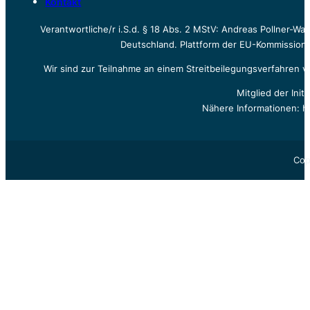
Kontakt
Verantwortliche/r i.S.d. § 18 Abs. 2 MStV: Andreas Pollner-W
Deutschland. Plattform der EU-Kommission z
Wir sind zur Teilnahme an einem Streitbeilegungsverfahren vo
Mitglied der Init
Nähere Informationen: h
Cop