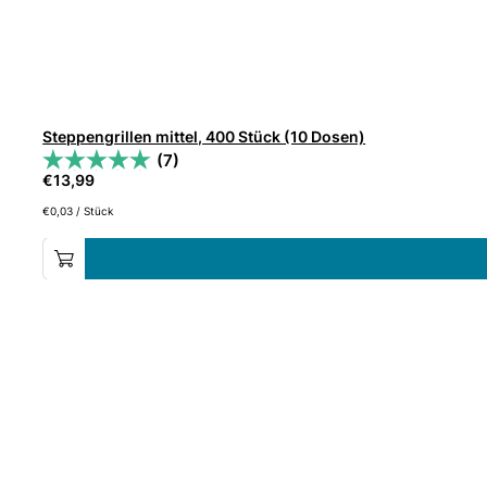
Steppengrillen mittel, 400 Stück (10 Dosen)
(7)
€
13,99
€
0,03
/
Stück